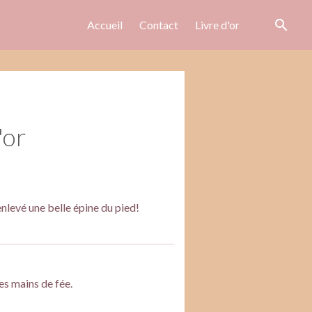
Accueil
Contact
Livre d'or
'or
enlevé une belle épine du pied!
es mains de fée.