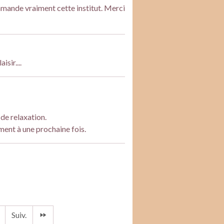
mmande vraiment cette institut. Merci
sir....
de relaxation.
ment à une prochaine fois.
Suiv.