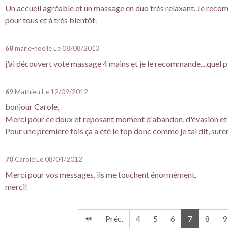
Un accueil agréable et un massage en duo très relaxant. Je reco
pour tous et à très bientôt.
68
marie-noelle
Le 08/08/2013
j'ai découvert vote massage 4 mains et je le recommande....quel plai
69
Mathieu
Le 12/09/2012
bonjour Carole,
Merci pour ce doux et reposant moment d'abandon, d'évasion et 
Pour une première fois ça a été le top donc comme je tai dit, sure
70
Carole
Le 08/04/2012
Merci pour vos messages, ils me touchent énormément.
merci!
Préc.
4
5
6
7
8
9